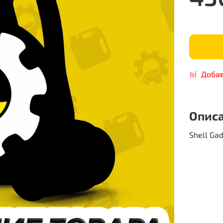
Добав
Опис
Shell Ga