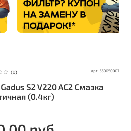
арт.
550050007
(0)
l Gadus S2 V220 AC2 Смазка
тичная (0.4кг)
0.00 руб