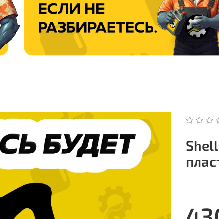
Shel
плас
43