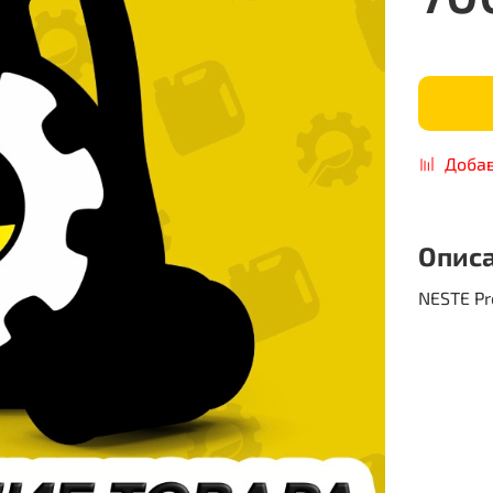
Добав
Опис
NESTE Pr