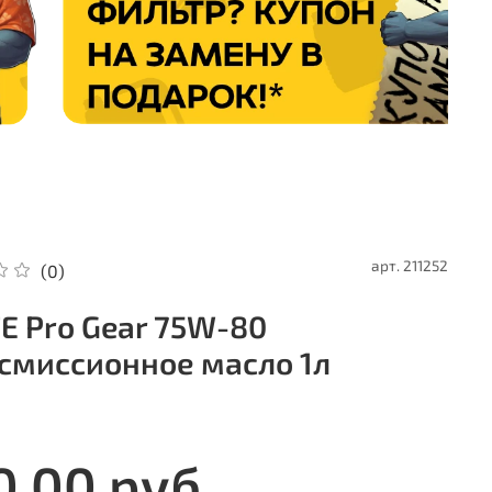
арт.
211252
(0)
E Pro Gear 75W-80
смиссионное масло 1л
0.00 руб