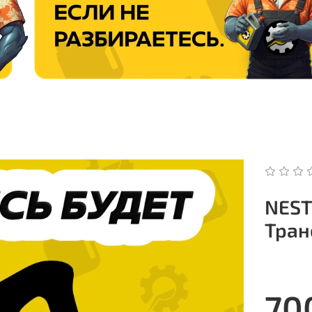
NEST
Тран
70