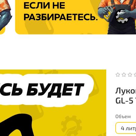
Луко
GL-5
Объем
4 лит