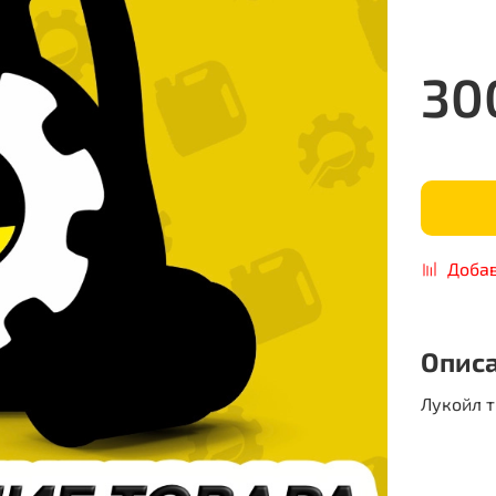
30
Добав
Опис
Лукойл т