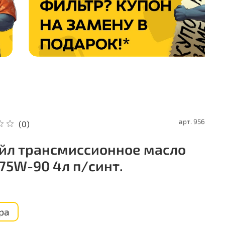
арт.
956
(0)
йл трансмиссионное масло
 75W-90 4л п/синт.
ра