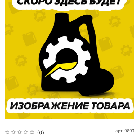
арт.
9899
(0)