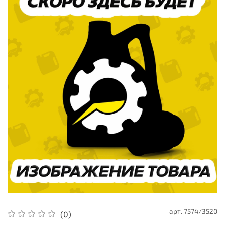
арт.
7574/3520
(0)