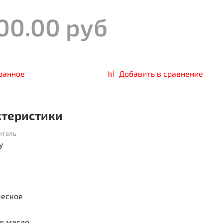
00.00 руб
ранное
Добавить в сравнение
ктеристики
итель
y
ческое
е масло