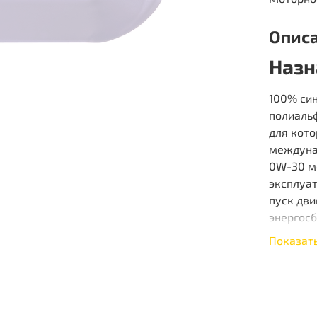
Опис
Назн
100% си
полиаль
для кот
междуна
0W-30 м
эксплуа
пуск дви
энергосб
Показат
100% ПА
автомоб
междуна
легкий з