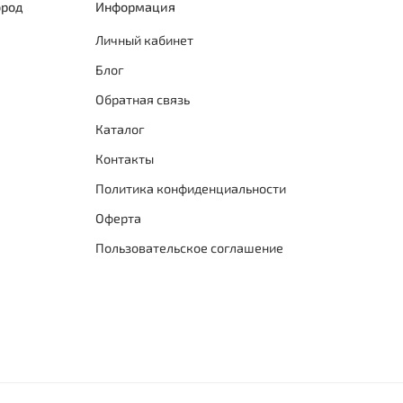
Соот
ород
Информация
Личный кабинет
LIQUI MO
Блог
транспо
специфи
Обратная связь
API SM/C
Каталог
ACEA A3
Контакты
MB 229.
BMW Lon
Политика конфиденциальности
VW 502 
Оферта
Пользовательское соглашение