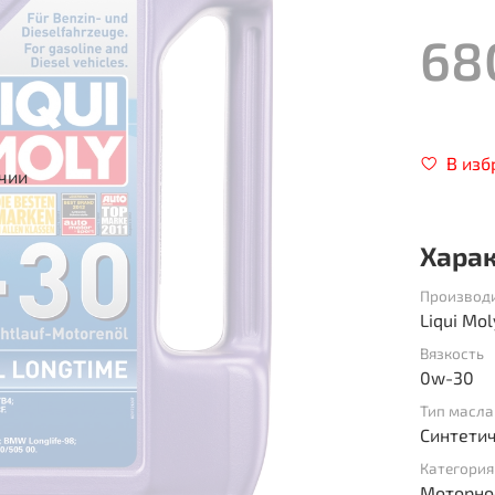
68
В изб
ичии
Хара
Производ
Liqui Mol
Вязкость
0w-30
Тип масла
Синтети
Категория
Моторно