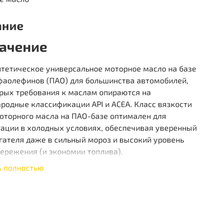
ание
ачение
нтетическое универсальное моторное масло на базе
фаолефинов (ПАО) для большинства автомобилей,
орых требования к маслам опираются на
родные классификации API и ACEA. Класс вязкости
оторного масла на ПАО-базе оптимален для
тации в холодных условиях, обеспечивая уверенный
гателя даже в сильный мороз и высокий уровень
ережения (и экономии топлива).
ь полностью
О-синтетическое универсальное масло для
илей с требованиями к маслам на основе
родных спецификаций API/ACEA. Обеспечивает
апуск в мороз. Высочайшее энергосбережение.