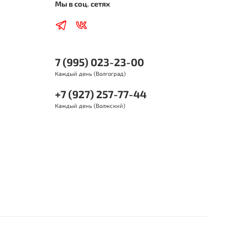
ветствия и допуски
Мы в соц. сетях
LY рекомендует этот продукт дополнительно для
ртных средств, для которых требуют следующих
каций:
7 (995) 023-23-00
F
Каждый день (Волгоград)
-04/B4-04
3
+7 (927) 257-77-44
glife-98
Каждый день (Волжский)
00/505 00