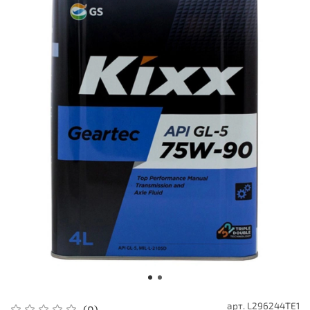
арт.
L296244TE1
(0)