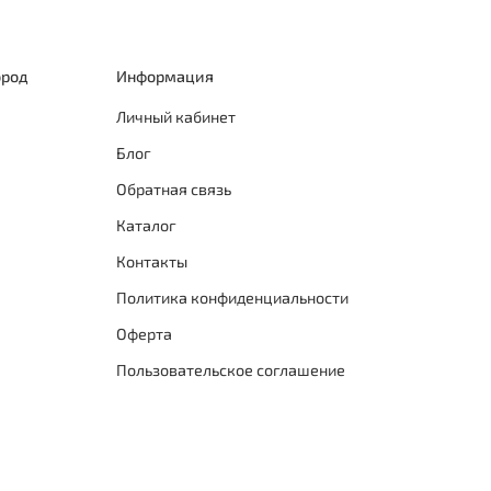
Для
мик
ород
Информация
Для
тур
Личный кабинет
тре
Блог
экс
ниж
Обратная связь
Не 
Каталог
обо
Контакты
ПРЕ
Политика конфиденциальности
Оферта
Отл
Пользовательское соглашение
(го
за 
Пре
пов
экс