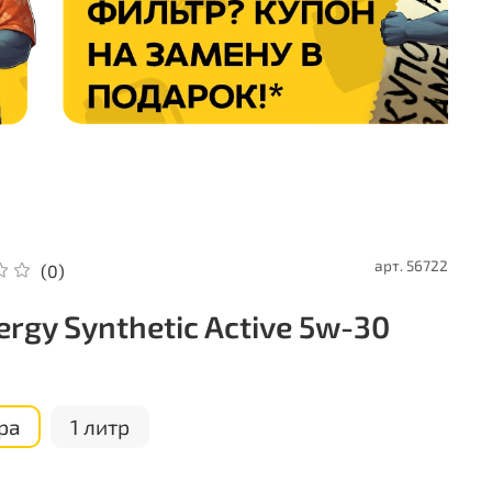
арт.
56722
(0)
ergy Synthetic Active 5w-30
ра
1 литр