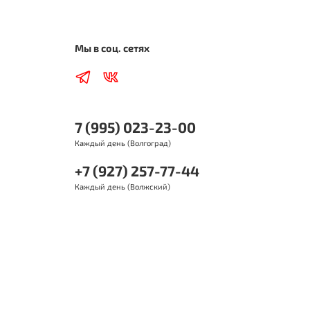
 легковых автомобилей, легких внедорожников,
роавтобусов и легких грузовых автомобилей.
Мы в соц. сетях
 бензиновых и дизельных двигателей (с
бонаддувом и без) широкого парка автомобилей, где
буется вязкость SAE 5W-30, и необходим уровень
плуатационных свойств ACEA A3/B4, API SL/CF и
е.
7 (995) 023-23-00
рекомендуется для применения в двигателях,
Каждый день (Волгоград)
рудованных сажевыми фильтрами (DPF).
+7 (927) 257-77-44
ИМУЩЕСТВА
Каждый день (Волжский)
ичная защита двигателя при активной манере езды
род/трасса, резкие ускорения в режиме стоп/старт)
счет стабильности масляной пленки.
дотвращение образования отложений при
ышенных температурах во всех режимах
плуатации.