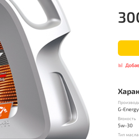
30
Добав
Хара
Производ
G-Energy
Вязкость
5w-30
Тип масла