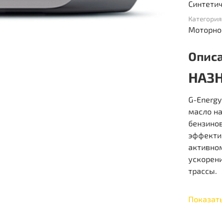
Синтети
Категория
Моторно
Опис
НАЗ
G-Energy
масло на
бензинов
эффекти
активно
ускорени
трассы.
Показат
ПРИ