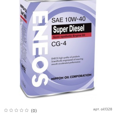
арт.
oil1328
(0)